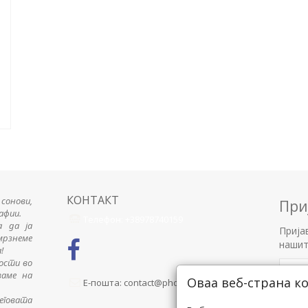
КОНТАКТ
сонови,
При
афии.
Телефон: +38978740159
а да ја
Прија
мрзнеме
нашит
!
гости во
ваме на
Оваа веб-страна к
Е-пошта: contact@photofactory.mk
Ние ја
неговата