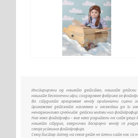
Инспирирани од нашето детство, нашите детски 
нашите бесконечни игри, создадовме фабрика за фотогр
Во студиото креиравме многу оригинални сцени з
прикажеме детската насмевка и засекогаш да ги за
ненадминливо среќните детски мигови низ фотографија
Ние како фотографи – вие како родители на сите деца 
нашето студио, заеднички бескрајно многу се раду
секоја успешна фотографија.
Секој бистар поглед на секое дете не плени сите нас со 