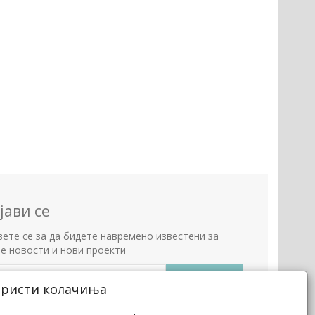
јави се
вете се за да бидете навремено известени за
е новости и нови проекти
ористи колачиња
 почитуваме вашата приватност